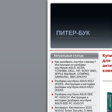
ПИТЕР-БУК
Купи
Актуальные статьи:
для
Как разобрать ноутбук самому?
Инструкции по разборке
ант
ноутбуков ASUS, ACER,
комм
TOSHIBA, DELL, HP, SONY VAIO,
APPLE MacBooK, COMPAQ,
SAMSUNG, IBM LENOVO
Разборка ноутбука ASUS K52J
(K52D). Инcтрукции и методики
разборки ноутбука ASUS K52J
(K52D)
Разборка ноутбука ASUS EEE
PC X101CH. Инcтрукции и
методики разборки ноутбука
ASUS EEE PC X101CH
Антивирус Касперского 2013,
NOD32 Smart Security, D.Web.