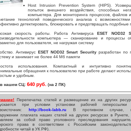
Host Intrusion Prevention System (HIPS). Усове
попыток внешнего воздействия, способных нег
компьютера. Для мониторинга процессов, файлов и
четание технологий поведенческого анализа с возможностями
фективно детектировать, блокировать и предотвращать подобные 
сокая скорость работы. Работа Антивируса
ESET NOD32 Sm
оизводительности компьютера — сканирование и процессы об
заметно для пользователя, не нагружая систему
обство. Антивирус
ESET NOD32 Smart Security
разработан по п
стему и занимает не более 44 Мб памяти
остота использования. Компактный и интуитивно понятны
нимальные обращения к пользователю при работе делают испол
остым и удобным.
640 руб.
 в нашем СЦ:
(на 2 ПК)
мание!
Перепечатка статей и размещение их на других ресур
пускается при условии установки рабочей гиперссылки
воисточник:
http://book-labb.ru
В противном случае, 
аружении плагиата наших статей на других ресурсах в Рунете,
авляем за собой право уголовного преследования нарушите
орского права в соответствии с Российским законодательст
дробности читай в УК РФ).