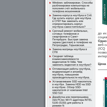
Windows заблокирован. Способы
разблокировки компьютера не
пополняя счёт мобильного
телефона мошенников
Замена корпуса ноутбука в Спб.
Где купить корпус для ноутбука
в СПб? Как заменить или
отремонтировать корпус
ноутбука самостоятельно?
Срочный ремонт мобильных,
до их
сотовых телефонов и
смартфонов в Санкт-
соци
Петербурге. Быстрая замена
Однок
экрана (дисплея) в телефоне на
веб-с
Петроградке, Горьковская.
(ICQ
Замена матрицы ноутбука в
позв
СПб
интер
Сводная таблица
взаимозаменяемости
видеочипов N-Vidia. Чем
Цена
заменить видеочип в ноутбуке?
Оптимизация работы ноутбука,
модернизация и апгрейд
ноутбука, повышение
производительности ноутбука.
Устанавливаем SSD накопитель
в ноутбук. Замена HDD на SSD
в ноутбуке. Обзор SSD-
накопителя от компании Intel
SSD 510
Доработка или перепрошивка
mini PCIex WI-FI адаптера INTEL
5100 (5150) для работы в
режиме N