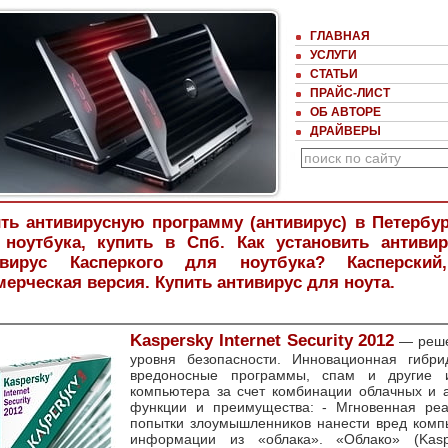
ГЛАВНАЯ
УСЛУГИ
СТАТЬИ
ПРАЙС-ЛИСТ
ОБ АВТОРЕ
ДРАЙВЕРЫ
ть антивирусную программу (антивирус) в Петербу
 ноутбука, купить в Спб. Как установить антиви
ивирус Касперкого для ноутбука? Касперски
ерческая версия. Купить антивирус для ноута.
Kaspersky Internet Security 2012
— реше
уровня безопасности. Инновационная гибри
вредоносные программы, спам и другие и
компьютера за счет комбинации облачных и 
функции и преимущества: - Мгновенная реа
попытки злоумышленников нанести вред комп
информации из «облака». «Облако» (Kasp