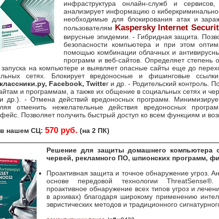
инфраструктура онлайн-служб и сервисов
анализирует информацию о киберкриминальной
необходимые для блокирования атак и зара
Kaspersky Internet Securit
пользователям
вирусные эпидемии. - Гибридная защита. Позв
безопасности компьютера и при этом оптим
помощью комбинации облачных и антивирусных
программ и веб-сайтов. Определяет степень 
 запуска на компьютере и выявляет опасные сайты еще до перех
альных сетях. Блокирует вредоносные и фишинговые ссыл
лассники.ру, Facebook, Twitte
r и др. - Родительский контроль. 
айтам и программам, а также их общение в социальных сетях и 
 и др.). - Отмена действий вредоносных программ. Минимизиру
оляя отменить нежелательные действия вредоносных програ
фейс. Позволяет получить быстрый доступ ко всем функциям и во
570 руб.
 в нашем СЦ:
(на 2 ПК)
Решение для защиты домашнего компьютера о
червей, рекламного ПО, шпионских программ, фи
Проактивная защита и точное обнаружение угроз. А
основе передовой технологии ThreatSense®
проактивное обнаружение всех типов угроз и лечен
в архивах) благодаря широкому применению интел
эвристических методов и традиционного сигнатурног