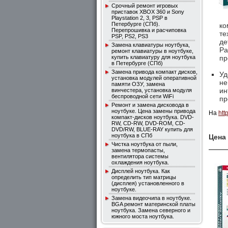
Срочный ремонт игровых
приставок XBOX 360 и Sony
Playstation 2, 3, PSP в
Петербурге (СПб).
ко
Перепрошивка и расчиповка
те
PSP, PS2, PS3
де
Замена клавиатуры ноутбука,
Ра
ремонт клавиатуры в ноутбуке,
купить клавиатуру для ноутбука
пр
в Петербурге (СПб)
Замена привода компакт дисков,
Уд
установка модулей оперативной
не
памяти ОЗУ, замена
ин
винчестера, установка модуля
беспроводной сети WiFi
пр
Ремонт и замена дисковода в
ноутбуке. Цена замены привода
На
htt
компакт-дисков ноутбука. DVD-
RW, CD-RW, DVD-ROM, CD-
DVD/RW, BLUE-RAY купить для
ноутбука в СПб
Цена
Чистка ноутбука от пыли,
замена термопасты,
вентилятора системы
охлаждения ноутбука.
Дисплей ноутбука. Как
определить тип матрицы
(дисплея) уcтановленного в
ноутбуке.
Замена видеочипа в ноутбуке.
BGA ремонт материнской платы
ноутбука. Замена северного и
южного моста ноутбука.