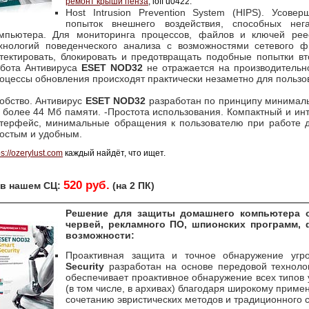
ремонт крыши пенза
, loff u0422.
Host Intrusion Prevention System (HIPS). Усове
попыток внешнего воздействия, способных нег
мпьютера. Для мониторинга процессов, файлов и ключей реес
хнологий поведенческого анализа с возможностями сетевого ф
тектировать, блокировать и предотвращать подобные попытки вт
бота Антивируса
ESET NOD32
не отражается на производительн
оцессы обновления происходят практически незаметно для пользов
обство. Антивирус
ESET NOD32
разработан по принципу минималь
 более 44 Мб памяти. -Простота использования. Компактный и ин
терфейс, минимальные обращения к пользователю при работе 
остым и удобным.
ps://ozerylust.com
каждый найдёт, что ищет.
520 руб.
 в нашем СЦ:
(на 2 ПК)
Решение для защиты домашнего компьютера о
червей, рекламного ПО, шпионских программ, 
возможности:
Проактивная защита и точное обнаружение угр
Security
разработан на основе передовой техноло
обеспечивает проактивное обнаружение всех типов
(в том числе, в архивах) благодаря широкому приме
сочетанию эвристических методов и традиционного 