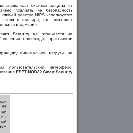
ршенствованная система защиты от
ативно повлиять на безопасность
 ключей реестра HIPS используется
 сетевого фильтра, что позволяет
попытки вторжения
art Security
не отражается на
новления происходят практически
ринципу минимальной нагрузки на
й пользовательский интерфейс,
ьзование
ESET NOD32 Smart Security
сах
 на
при
 мы
лей
вом