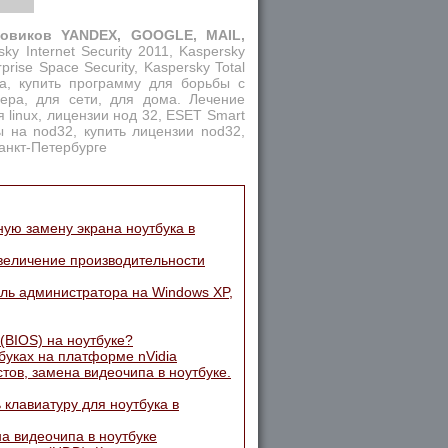
ковиков YANDEX, GOOGLE, MAIL,
sky Internet Security 2011, Kaspersky
prise Space Security, Kaspersky Total
са, купить программу для борьбы с
рвера, для сети, для дома. Лечение
 linux, лицензии нод 32, ESET Smart
ны на nod32, купить лицензии nod32,
анкт-Петербурге
ную замену экрана ноутбука в
увеличение производительности
оль администратора на Windows XP,
(BIOS) на ноутбуке?
буках на платформе nVidia
тов, замена видеочипа в ноутбуке.
 клавиатуру для ноутбука в
а видеочипа в ноутбуке