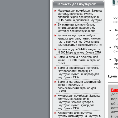
Запчасти для ноутбуков:
Матрицы для ноутбуков. Замена
матрицы ноутбука, купить
дисплей, экран для ноутбука в
со
СПб, замена дисплея в ноутбуке
эф
БУ матрицы для ноутбуков,
купить дешево, недорого бу
Вы
матрицу для ноутбука в спб
пр
Купить корпус для ноутбука.
не
Крышка дисплея, петли, нижняя
часть корпуса ноутбука купить
или заказать в Петербурге (СПб)
Уд
Купить модуль WI-FI стандарта
си
N 300 Mbps для ноутбука в СПб.
Замена экрана в электронной
Пр
книге E-BOOK. Замена экранов
E-INK
ми
пр
Замена инвертора в ноутбуке.
Нет подсветки матрицы в
ноутбуке, купить инвертор для
Цена
ноутбука в СПб
Замена матрицы в электронной
книге. Проблеммы
совместимости экранов для E-
Вни
BOOK
до
Кулеры для ноутбуков. Замена
пер
системы охлаждения в
ноутбуке, замена кулера в
обн
ноутбуке, купить кулер для
ост
ноутбука в СПб.
авт
Клавиатура для ноутбука.
(по
Купить клавиатуру на ноутбук в