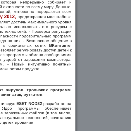
, которая непрерывно собирает и
 активности по всему миру. Данные,
жений, мгновенно передаются всем
y 2012,
предотвращая масштабные
оляет достичь максимального уровня
ально использовать его ресурсы с
 технологий. - Проверка репутации
опасности подозрительных программ
ода на них. - Безопасное общение в
ки в социальных сетях
ВКонтакте,
Позволяет регулировать доступ детей к
через программы обмена сообщениями
ет ущерб от заражения компьютера,
мм. - Новый интуитивно понятный
зможностям продукта.
т вирусов, троянских программ,
шинг-атак, руткитов.
нтивирус
ESET NOD32
разработан на
. Ядро программы обеспечивает
ие зараженных файлов (в том числе,
лектуальных технологий, сочетанию
о детектирования