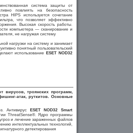
ршенствованная система защиты от
ативно повлиять на безопасность
тра HIPS используется сочетание
ильтра, что позволяет эффективно
оржения. Высокая скорость работы.
ости компьютера — сканирование и
ателя, не нагружая систему
ной нагрузки на систему и занимает
туитивно понятный пользовательский
делают использование
ESET NOD32
т вирусов, троянских программ,
фишинг-атак, руткитов. Основные
оз. Антивирус
ESET NOD32 Smart
гии ThreatSense®. Ядро программы
 угроз и лечение зараженных файлов
нению интеллектуальных технологий,
сигнатурного детектирования