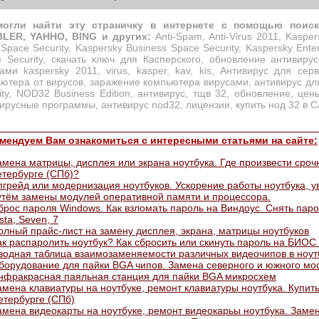
огли найти эту страничку в интернете с помощью поис
LER, YAHHO, BING и других:
Anti-Spam, Anti-Virus 2011, Kasper
Space Security, Kaspersky Business Space Security, Kaspersky Enter
 Security, скачать ключ для Касперского, обновление антивиру
ами kaspersky 2011, virus, kasper, kav, kis, Антивирус для се
ютера от вирусов, заражение компьютера вирусами, антивирус для
ity, NOD32 Business Edition, антивирус, тщв 32, обновление, це
ирусные программы, антивирус nod32, лицензии, купить нод 32 в С
мендуем Вам ознакомиться с интересными статьями на сайте:
амена матрицы, дисплея или экрана ноутбука. Где произвести сроч
етербурге (СПб)?
пгрейд или модернизация ноутбуков. Ускорение работы ноутбука, 
утём замены модулей оперативной памяти и процессора.
брос пароля Windows. Как взломать пароль на Виндоус. Снять пар
sta, Seven, 7
олный прайс-лист на замену дисплея, экрана, матрицы ноутбуков
ак распаролить ноутбук? Как сбросить или скинуть пароль на БИОС 
водная таблица взаимозаменяемости различных видеочипов в ноут
борудование для пайки BGA чипов. Замена северного и южного мос
нфракрасная паяльная станция для пайки BGA микросхем
амена клавиатуры на ноутбуке, ремонт клавиатуры ноутбука. Купить
етербурге (СПб)
амена видеокарты на ноутбуке, ремонт видеокарьы ноутбука. Замен