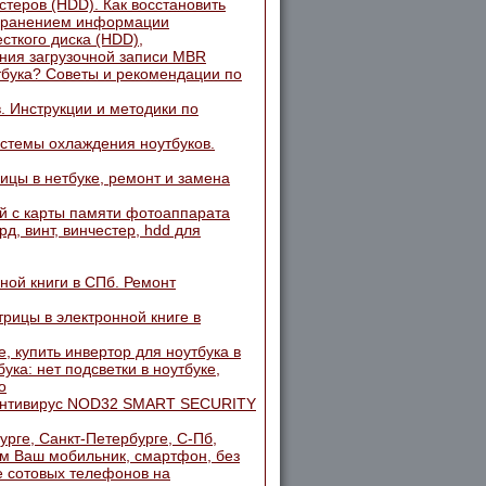
стеров (HDD). Как восстановить
сохранением информации
сткого диска (HDD),
ния загрузочной записи MBR
тбука? Советы и рекомендации по
. Инструкции и методики по
истемы охлаждения ноутбуков.
ицы в нетбуке, ремонт и замена
й с карты памяти фотоаппарата
рд, винт, винчестер, hdd для
нной книги в СПб. Ремонт
рицы в электронной книге в
, купить инвертор для ноутбука в
ка: нет подсветки в ноутбуке,
о
2, Антивирус NOD32 SMART SECURITY
рге, Санкт-Петербурге, С-Пб,
м Ваш мобильник, смартфон, без
е сотовых телефонов на