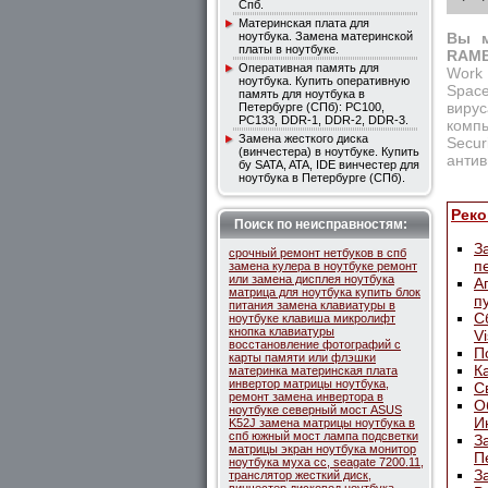
Спб.
Материнская плата для
ноутбука. Замена материнской
Вы м
платы в ноутбуке.
RAMB
Оперативная память для
Work 
ноутбука. Купить оперативную
Space
память для ноутбука в
вирус
Петербурге (СПб): PC100,
PC133, DDR-1, DDR-2, DDR-3.
компь
Замена жесткого диска
Secur
(винчестера) в ноутбуке. Купить
антив
бу SATA, ATA, IDE винчестер для
ноутбука в Петербурге (СПб).
Реко
Поиск по неисправностям:
З
срочный ремонт нетбуков в спб
п
замена кулера в ноутбуке
ремонт
или замена дисплея ноутбука
А
матрица для ноутбука купить
блок
п
питания
замена клавиатуры в
С
ноутбуке
клавиша
микролифт
кнопка клавиатуры
Vi
восстановление фотографий с
П
карты памяти или флэшки
К
материнка
материнская плата
инвертор матрицы ноутбука,
С
ремонт замена инвертора в
О
ноутбуке
северный мост ASUS
И
K52J
замена матрицы ноутбука в
спб
южный мост
лампа подсветки
З
матрицы
экран ноутбука
монитор
П
ноутбука
муха сс, seagate 7200.11,
З
транслятор
жесткий диск,