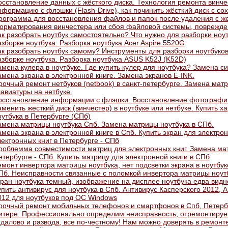
осстановление данных с жёсткого диска. Технология ремонта винче
нформацию с флэшки (Flash-Drive), как починить жёсткий диск с 
рограмма для восстановления файлов и папок после удаления с же
орматирования винчестера или сбоя файловой системы, поврежде
ак разобрать ноутбук самостоятельно? Что нужно для разборки ноу
азборке ноутбука. Разборка ноутбука Acer Aspire 5520G
ак разобрать ноутбук самому? Инструменты для разборки ноутбуков
азборке ноутбука. Разборка ноутбука ASUS K52J (K52D)
амена кулера в ноутбуке. Где купить кулер для ноутбука? Замена с
амена экрана в электронной книге. Замена экранов E-INK.
рочный ремонт нетбуков (netbook) в санкт-петербурге. Замена матр
лавиатуры на нетбуке.
осстановление информации с флэшки. Восстановление фотографи
аменить жесткий диск (винчестер) в ноутбуке или нетбуке. Купить ха
оутбука в Петербурге (СПб)
амена матрицы ноутбука Спб. Замена матрицы ноутбука в СПб.
амена экрана в электронной книге в Спб. Купить экран для электро
лектронных книг в Петербурге - СПб
роблемма совместимости матриц для электронных книг. Замена мат
етербурге - СПб. Купить матрицу для электронной книги в СПб
емонт инвертора матрицы ноутбука, нет подсветки экрана в ноутбуке
Пб. Неисправности связанные с поломкой инвертора матрицы ноутбу
кран ноутбука темный, изображение на дисплее ноутбука едва видн
упить антивирус для ноутбука в Cпб. Антивирус Касперского 201
012 для ноутбуков под ОС Windows
рочный ремонт мобильных телефонов и смартфонов в Спб, Петербу
итере. Профессионально определим неисправность, отремонтируе
идалово и развода, все по-честному! Нам можно доверять в ремонт