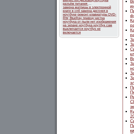
винчестер
дисковод ноутбука
В
разъём питания
…
и
замена матрицы в электронной
П
книге в спб
замена дисплея в
ноутбуке
ремонт клавиатуры
DVD-
ф
RW, BlueRay привод
чистка
К
ноутбука от пыли
нет изображения
р
на экране ноутбука
ноутбук сам
выключается
ноутбук не
К
включается
р
З
З
С
к
В
З
н
З
З
э
П
П
Р
С
э
К
2
С
П
к